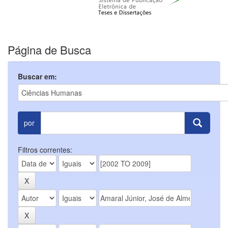
Página de Busca
Buscar em:
por
Filtros correntes: