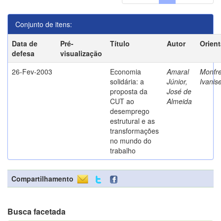
Conjunto de itens:
Data de
Pré-
Título
Autor
Orien
defesa
visualização
26-Fev-2003
Economia
Amaral
Monfre
solidária: a
Júnior,
Ivanis
proposta da
José de
CUT ao
Almeida
desemprego
estrutural e as
transformações
no mundo do
trabalho
Compartilhamento
Busca facetada