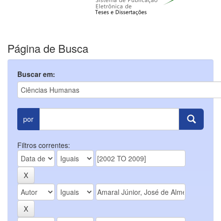
Página de Busca
Buscar em:
por
Filtros correntes: