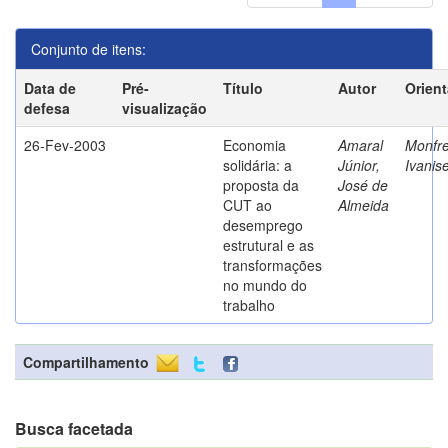
Conjunto de itens:
Data de
Pré-
Título
Autor
Orien
defesa
visualização
26-Fev-2003
Economia
Amaral
Monfre
solidária: a
Júnior,
Ivanis
proposta da
José de
CUT ao
Almeida
desemprego
estrutural e as
transformações
no mundo do
trabalho
Compartilhamento
Busca facetada