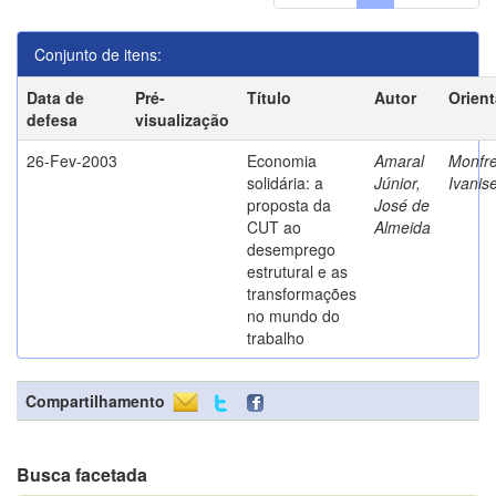
Conjunto de itens:
Data de
Pré-
Título
Autor
Orien
defesa
visualização
26-Fev-2003
Economia
Amaral
Monfre
solidária: a
Júnior,
Ivanis
proposta da
José de
CUT ao
Almeida
desemprego
estrutural e as
transformações
no mundo do
trabalho
Compartilhamento
Busca facetada