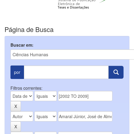
Página de Busca
Buscar em:
por
Filtros correntes: