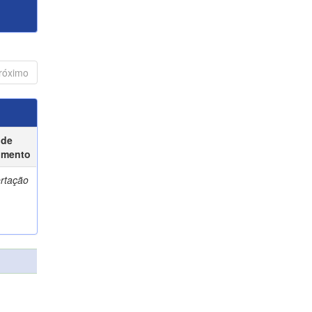
róximo
 de
umento
ertação