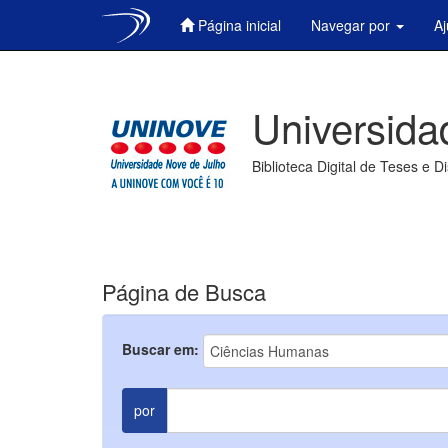
Página inicial
Navegar por
A
Skip
navigation
Universida
Biblioteca Digital de Teses e D
Página de Busca
Buscar em:
por