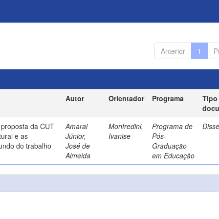
Anterior
1
P
Autor
Orientador
Programa
Tipo
doc
a proposta da CUT
Amaral
Monfredini,
Programa de
Diss
ural e as
Júnior,
Ivanise
Pós-
undo do trabalho
José de
Graduação
Almeida
em Educação