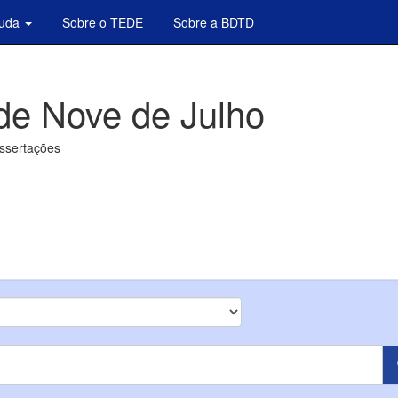
juda
Sobre o TEDE
Sobre a BDTD
de Nove de Julho
issertações