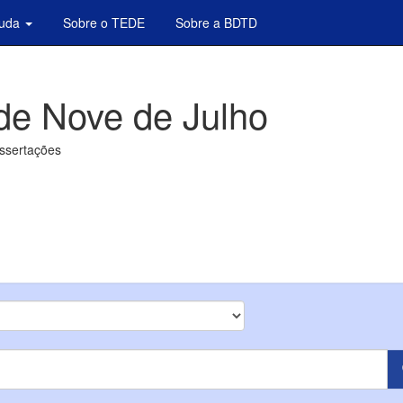
juda
Sobre o TEDE
Sobre a BDTD
de Nove de Julho
issertações