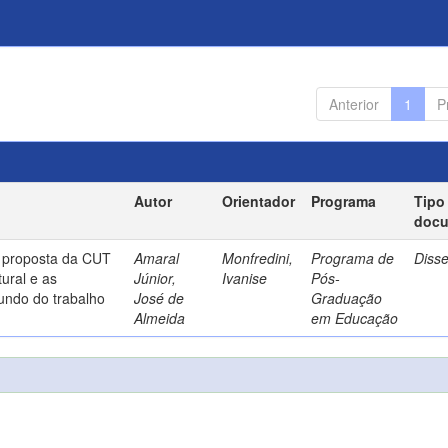
Anterior
1
P
Autor
Orientador
Programa
Tipo
doc
a proposta da CUT
Amaral
Monfredini,
Programa de
Diss
ural e as
Júnior,
Ivanise
Pós-
undo do trabalho
José de
Graduação
Almeida
em Educação