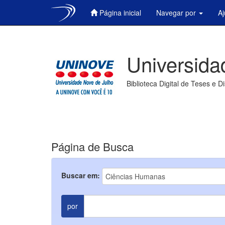
Página inicial
Navegar por
A
Skip
navigation
Universida
Biblioteca Digital de Teses e D
Página de Busca
Buscar em:
por