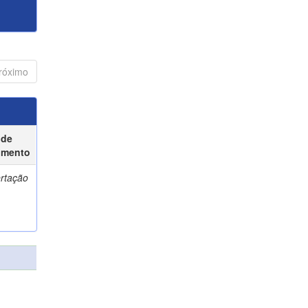
róximo
 de
umento
ertação