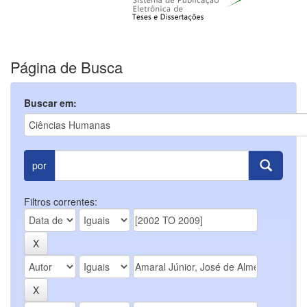
Página de Busca
Buscar em:
por
Filtros correntes: