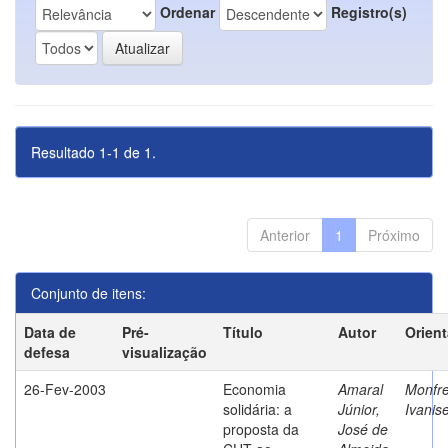
Ordenar
Registro(s)
Resultado 1-1 de 1.
Anterior
1
Próximo
Conjunto de itens:
Data de
Pré-
Título
Autor
Orien
defesa
visualização
26-Fev-2003
Economia
Amaral
Monfre
solidária: a
Júnior,
Ivanis
proposta da
José de