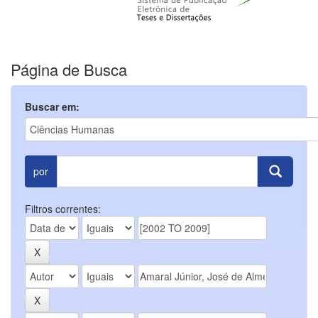
Página de Busca
Buscar em:
por
Filtros correntes: