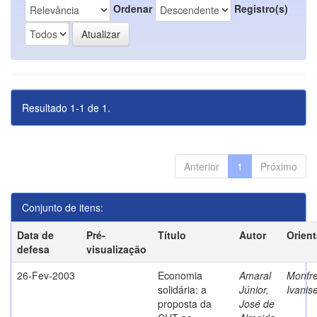
Ordenar
Registro(s)
Resultado 1-1 de 1.
Anterior
1
Próximo
Conjunto de itens:
Data de
Pré-
Título
Autor
Orien
defesa
visualização
26-Fev-2003
Economia
Amaral
Monfre
solidária: a
Júnior,
Ivanis
proposta da
José de