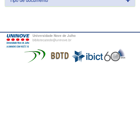
Tipo de documento
Universidade Nove de Julho
bibliotecatede@uninove.br