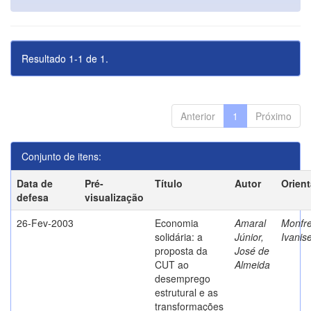
Resultado 1-1 de 1.
Anterior
1
Próximo
Conjunto de itens:
Data de
Pré-
Título
Autor
Orien
defesa
visualização
26-Fev-2003
Economia
Amaral
Monfre
solidária: a
Júnior,
Ivanis
proposta da
José de
CUT ao
Almeida
desemprego
estrutural e as
transformações