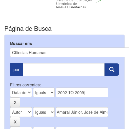
Página de Busca
Buscar em:
por
Filtros correntes: