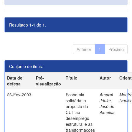
Resultado 1-1 de 1.
Anterior
1
Próximo
Conjunto de itens:
Data de
Pré-
Título
Autor
Orien
defesa
visualização
26-Fev-2003
Economia
Amaral
Monfre
solidária: a
Júnior,
Ivanis
proposta da
José de
CUT ao
Almeida
desemprego
estrutural e as
transformações