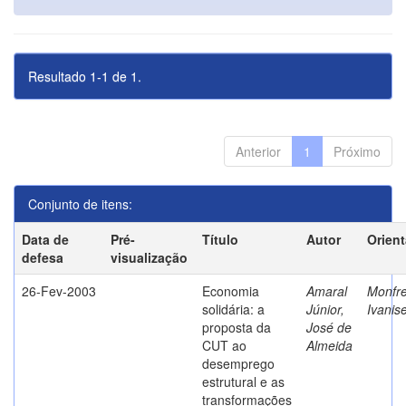
Resultado 1-1 de 1.
Anterior
1
Próximo
Conjunto de itens:
Data de
Pré-
Título
Autor
Orien
defesa
visualização
26-Fev-2003
Economia
Amaral
Monfre
solidária: a
Júnior,
Ivanis
proposta da
José de
CUT ao
Almeida
desemprego
estrutural e as
transformações