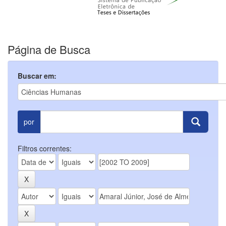
Página de Busca
Buscar em:
por
Filtros correntes: