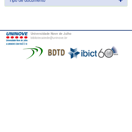
Tipo de documento
Universidade Nove de Julho
bibliotecatede@uninove.br