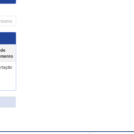
róximo
 de
umento
ertação