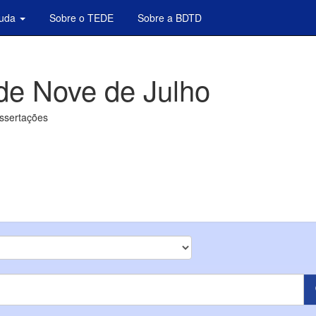
juda
Sobre o TEDE
Sobre a BDTD
de Nove de Julho
issertações