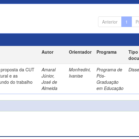
Anterior
1
P
Autor
Orientador
Programa
Tipo
doc
a proposta da CUT
Amaral
Monfredini,
Programa de
Diss
ural e as
Júnior,
Ivanise
Pós-
undo do trabalho
José de
Graduação
Almeida
em Educação