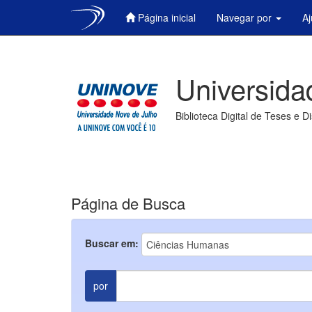
Página inicial
Navegar por
A
Skip
navigation
Universida
Biblioteca Digital de Teses e D
Página de Busca
Buscar em:
por