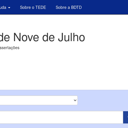
juda
Sobre o TEDE
Sobre a BDTD
de Nove de Julho
issertações