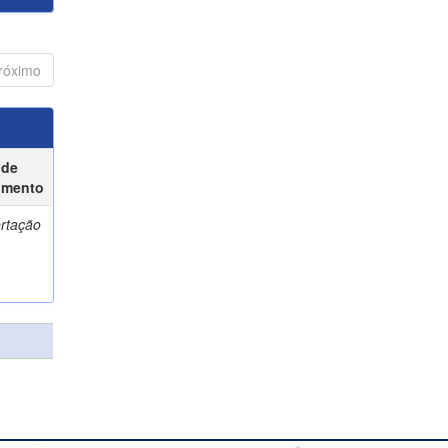
róximo
 de
umento
ertação