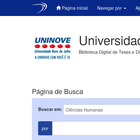
Página inicial
Navegar por
A
Skip
navigation
Universida
Biblioteca Digital de Teses e D
Página de Busca
Buscar em:
por