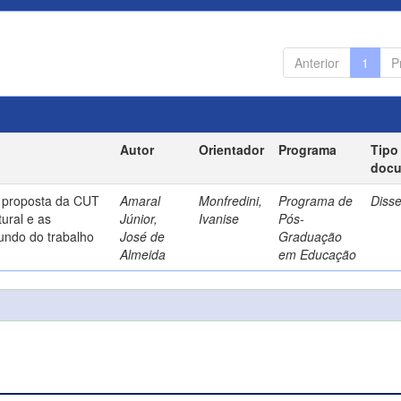
Anterior
1
P
Autor
Orientador
Programa
Tipo
doc
a proposta da CUT
Amaral
Monfredini,
Programa de
Diss
ural e as
Júnior,
Ivanise
Pós-
undo do trabalho
José de
Graduação
Almeida
em Educação