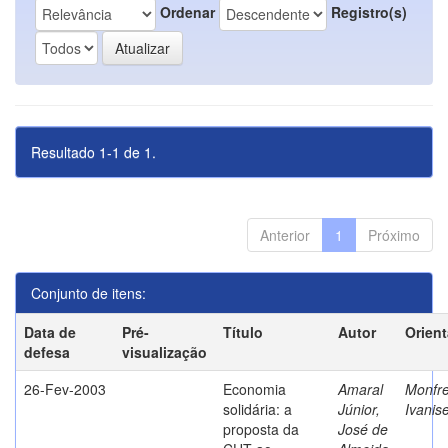
Ordenar
Registro(s)
Resultado 1-1 de 1.
Anterior
1
Próximo
Conjunto de itens:
Data de
Pré-
Título
Autor
Orien
defesa
visualização
26-Fev-2003
Economia
Amaral
Monfre
solidária: a
Júnior,
Ivanis
proposta da
José de