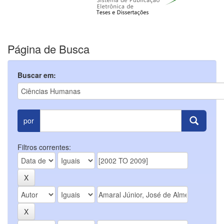
Página de Busca
Buscar em:
por
Filtros correntes: