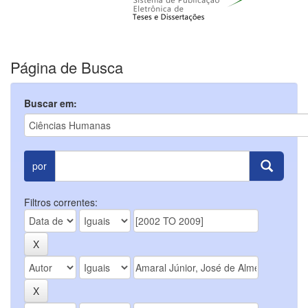
Página de Busca
Buscar em:
por
Filtros correntes: