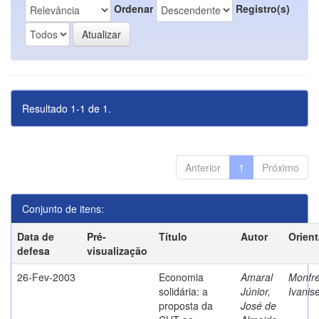
Ordenar
Registro(s)
Resultado 1-1 de 1.
Anterior
1
Próximo
Conjunto de itens:
Data de
Pré-
Título
Autor
Orien
defesa
visualização
26-Fev-2003
Economia
Amaral
Monfre
solidária: a
Júnior,
Ivanis
proposta da
José de