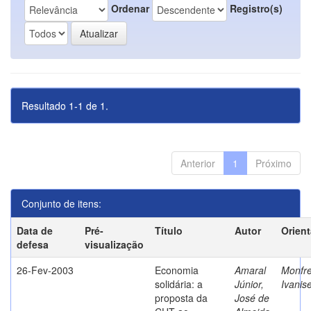
Ordenar
Registro(s)
Resultado 1-1 de 1.
Anterior
1
Próximo
Conjunto de itens:
Data de
Pré-
Título
Autor
Orien
defesa
visualização
26-Fev-2003
Economia
Amaral
Monfre
solidária: a
Júnior,
Ivanis
proposta da
José de