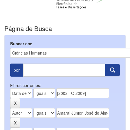
Página de Busca
Buscar em:
por
Filtros correntes: