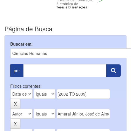
Página de Busca
Buscar em:
por
Filtros correntes: