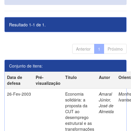
Resultado 1-1 de 1.
Anterior
1
Próximo
Conjunto de itens:
Data de
Pré-
Título
Autor
Orien
defesa
visualização
26-Fev-2003
Economia
Amaral
Monfre
solidária: a
Júnior,
Ivanis
proposta da
José de
CUT ao
Almeida
desemprego
estrutural e as
transformações