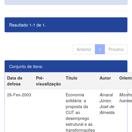
Resultado 1-1 de 1.
Anterior
1
Próximo
Conjunto de itens:
Data de
Pré-
Título
Autor
Orien
defesa
visualização
26-Fev-2003
Economia
Amaral
Monfre
solidária: a
Júnior,
Ivanis
proposta da
José de
CUT ao
Almeida
desemprego
estrutural e as
transformações