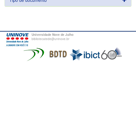
Tipo de documento
Universidade Nove de Julho
bibliotecatede@uninove.br