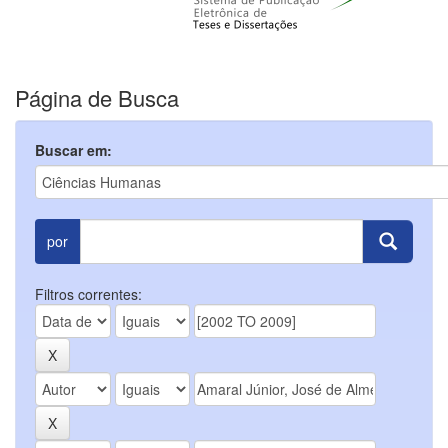
Página de Busca
Buscar em:
por
Filtros correntes: