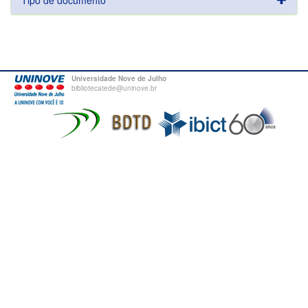
Tipo de documento
Universidade Nove de Julho
bibliotecatede@uninove.br