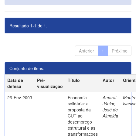
Resultado 1-1 de 1.
Anterior
1
Próximo
Conjunto de itens:
Data de
Pré-
Título
Autor
Orien
defesa
visualização
26-Fev-2003
Economia
Amaral
Monfre
solidária: a
Júnior,
Ivanis
proposta da
José de
CUT ao
Almeida
desemprego
estrutural e as
transformações