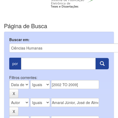
Página de Busca
Buscar em:
por
Filtros correntes: