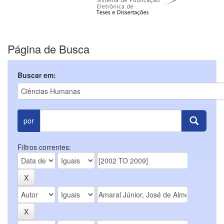
Página de Busca
Buscar em:
por
Filtros correntes: