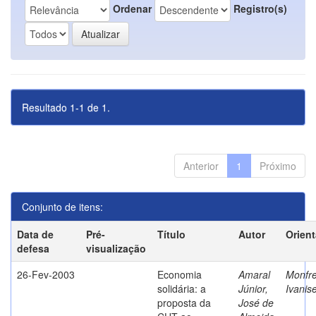
Ordenar
Registro(s)
Resultado 1-1 de 1.
Anterior
1
Próximo
Conjunto de itens:
Data de
Pré-
Título
Autor
Orien
defesa
visualização
26-Fev-2003
Economia
Amaral
Monfre
solidária: a
Júnior,
Ivanis
proposta da
José de