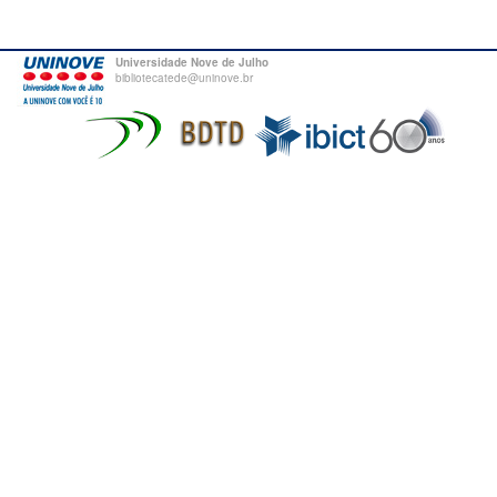
Universidade Nove de Julho
bibliotecatede@uninove.br