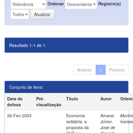
Ordenar
Registro(s)
Resultado 1-1 de 1.
Anterior
1
Próximo
Conjunto de itens:
Data de
Pré-
Título
Autor
Orien
defesa
visualização
26-Fev-2003
Economia
Amaral
Monfre
solidária: a
Júnior,
Ivanis
proposta da
José de