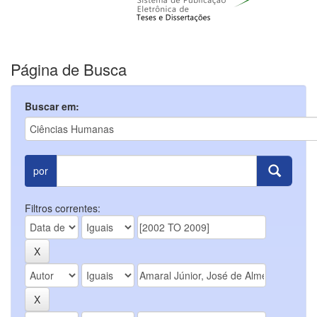
Página de Busca
Buscar em:
por
Filtros correntes: