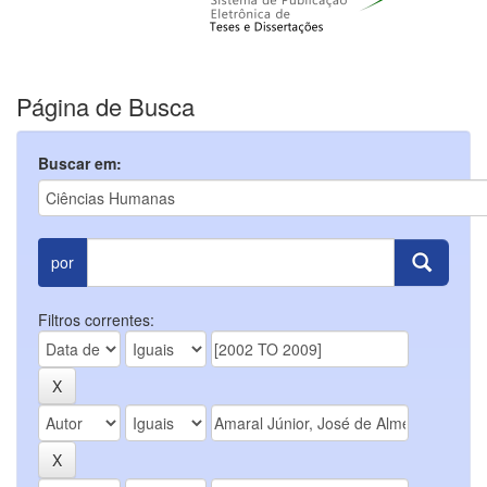
Página de Busca
Buscar em:
por
Filtros correntes: