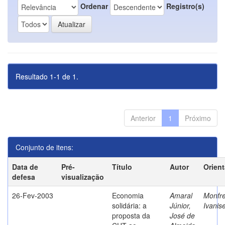
Ordenar
Registro(s)
Resultado 1-1 de 1.
Anterior
1
Próximo
Conjunto de itens:
Data de
Pré-
Título
Autor
Orien
defesa
visualização
26-Fev-2003
Economia
Amaral
Monfre
solidária: a
Júnior,
Ivanis
proposta da
José de