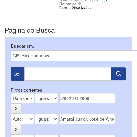
Página de Busca
Buscar em:
por
Filtros correntes: