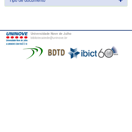
Tipo de documento
Universidade Nove de Julho
bibliotecatede@uninove.br