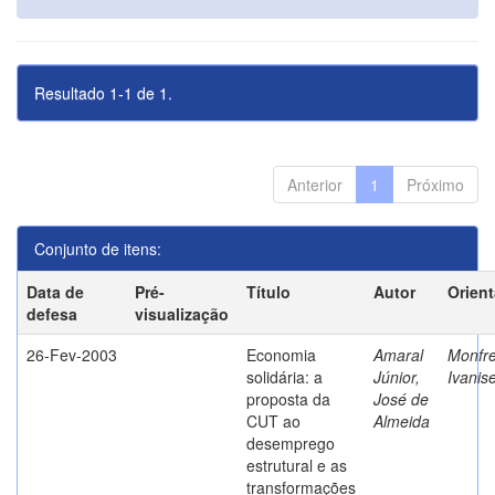
Resultado 1-1 de 1.
Anterior
1
Próximo
Conjunto de itens:
Data de
Pré-
Título
Autor
Orien
defesa
visualização
26-Fev-2003
Economia
Amaral
Monfre
solidária: a
Júnior,
Ivanis
proposta da
José de
CUT ao
Almeida
desemprego
estrutural e as
transformações