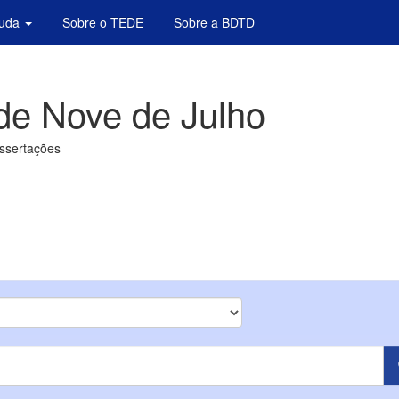
juda
Sobre o TEDE
Sobre a BDTD
de Nove de Julho
issertações