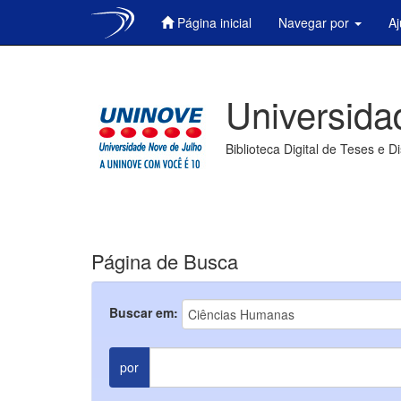
Página inicial
Navegar por
A
Skip
navigation
Universida
Biblioteca Digital de Teses e D
Página de Busca
Buscar em:
por