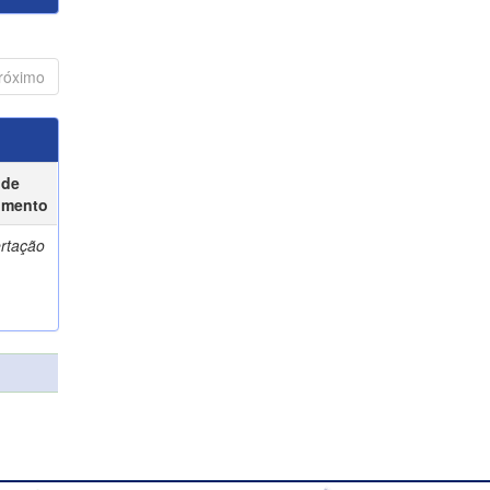
róximo
 de
umento
ertação