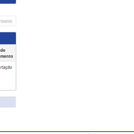
róximo
 de
umento
ertação