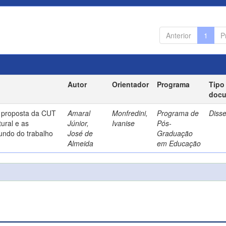
Anterior
1
P
Autor
Orientador
Programa
Tipo
doc
a proposta da CUT
Amaral
Monfredini,
Programa de
Diss
ural e as
Júnior,
Ivanise
Pós-
undo do trabalho
José de
Graduação
Almeida
em Educação