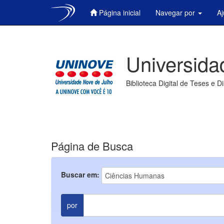
Página inicial
Navegar por
A
Skip
navigation
Universida
Biblioteca Digital de Teses e D
Página de Busca
Buscar em:
por