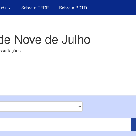
juda
Sobre o TEDE
Sobre a BDTD
de Nove de Julho
issertações