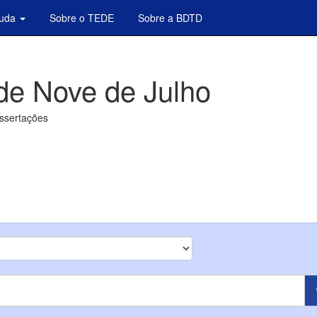
juda
Sobre o TEDE
Sobre a BDTD
de Nove de Julho
issertações