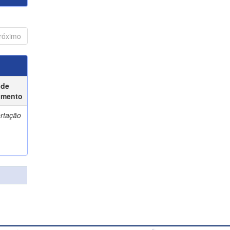
róximo
 de
umento
ertação