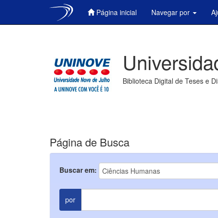
Página inicial
Navegar por
A
Skip
navigation
Universida
Biblioteca Digital de Teses e D
Página de Busca
Buscar em:
por