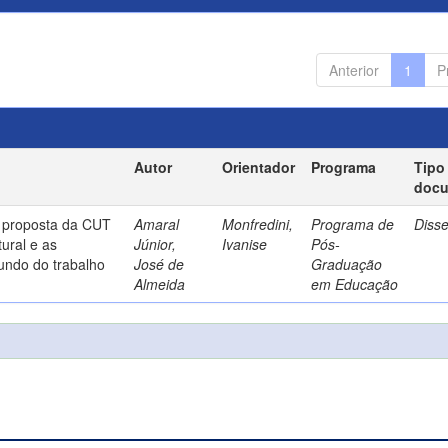
Anterior
1
P
Autor
Orientador
Programa
Tipo
doc
a proposta da CUT
Amaral
Monfredini,
Programa de
Diss
ural e as
Júnior,
Ivanise
Pós-
undo do trabalho
José de
Graduação
Almeida
em Educação