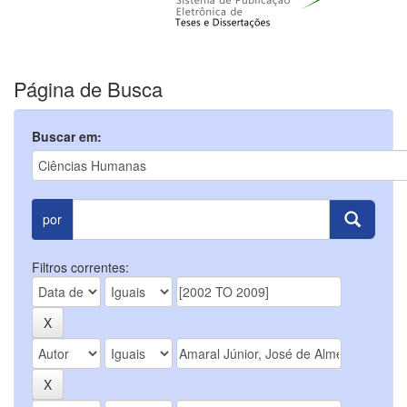
Página de Busca
Buscar em:
por
Filtros correntes: