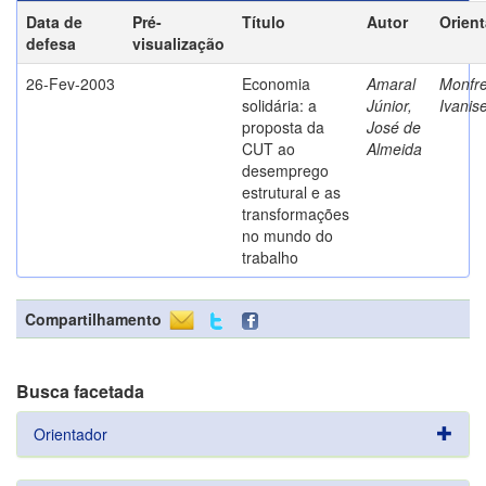
Data de
Pré-
Título
Autor
Orien
defesa
visualização
26-Fev-2003
Economia
Amaral
Monfre
solidária: a
Júnior,
Ivanis
proposta da
José de
CUT ao
Almeida
desemprego
estrutural e as
transformações
no mundo do
trabalho
Compartilhamento
Busca facetada
Orientador