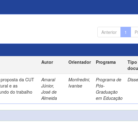
Anterior
1
P
Autor
Orientador
Programa
Tipo
doc
a proposta da CUT
Amaral
Monfredini,
Programa de
Diss
ural e as
Júnior,
Ivanise
Pós-
undo do trabalho
José de
Graduação
Almeida
em Educação