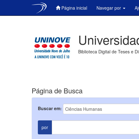
Página inicial
Navegar por
A
Skip
navigation
Universida
Biblioteca Digital de Teses e D
Página de Busca
Buscar em:
por