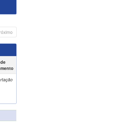
róximo
 de
umento
ertação