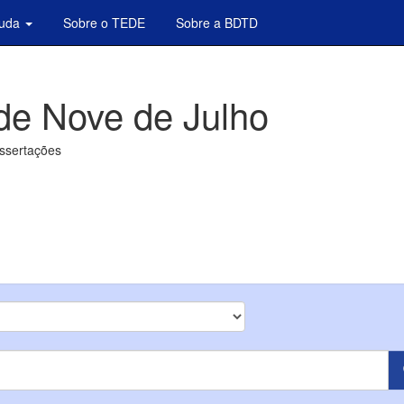
juda
Sobre o TEDE
Sobre a BDTD
de Nove de Julho
issertações