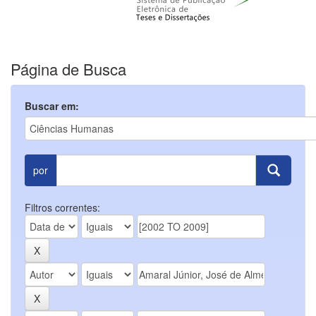
Página de Busca
Buscar em:
por
Filtros correntes: