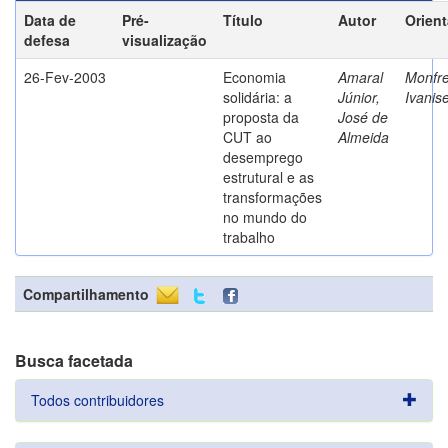
Data de
Pré-
Título
Autor
Orien
defesa
visualização
26-Fev-2003
Economia
Amaral
Monfre
solidária: a
Júnior,
Ivanis
proposta da
José de
CUT ao
Almeida
desemprego
estrutural e as
transformações
no mundo do
trabalho
Compartilhamento
Busca facetada
Todos contribuidores