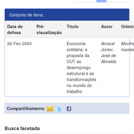
Conjunto de itens:
Data de
Pré-
Título
Autor
Orien
defesa
visualização
26-Fev-2003
Economia
Amaral
Monfre
solidária: a
Júnior,
Ivanis
proposta da
José de
CUT ao
Almeida
desemprego
estrutural e as
transformações
no mundo do
trabalho
Compartilhamento
Busca facetada