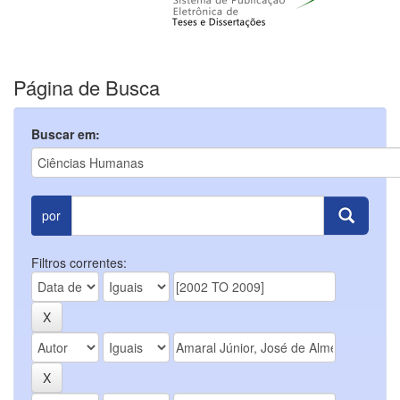
Página de Busca
Buscar em:
por
Filtros correntes: