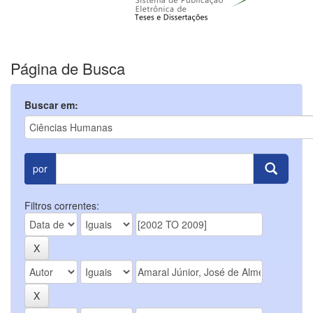
Página de Busca
Buscar em:
por
Filtros correntes: