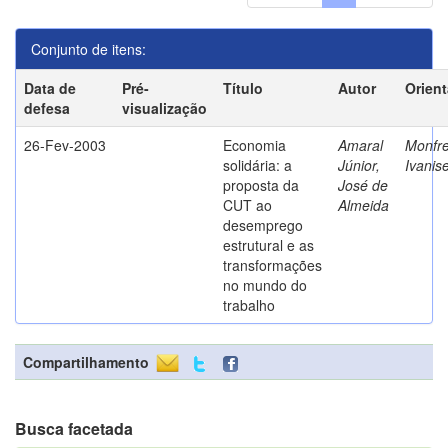
Conjunto de itens:
Data de
Pré-
Título
Autor
Orien
defesa
visualização
26-Fev-2003
Economia
Amaral
Monfre
solidária: a
Júnior,
Ivanis
proposta da
José de
CUT ao
Almeida
desemprego
estrutural e as
transformações
no mundo do
trabalho
Compartilhamento
Busca facetada