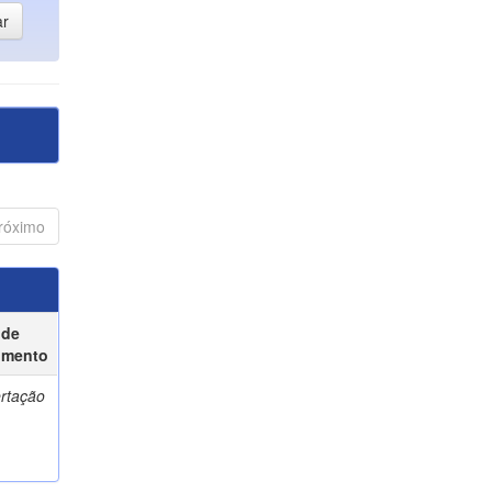
róximo
 de
umento
ertação