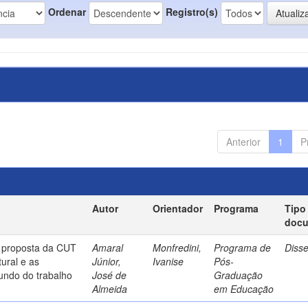
Ordenar
Registro(s)
Anterior
1
P
Autor
Orientador
Programa
Tipo
doc
a proposta da CUT
Amaral
Monfredini,
Programa de
Diss
ural e as
Júnior,
Ivanise
Pós-
undo do trabalho
José de
Graduação
Almeida
em Educação