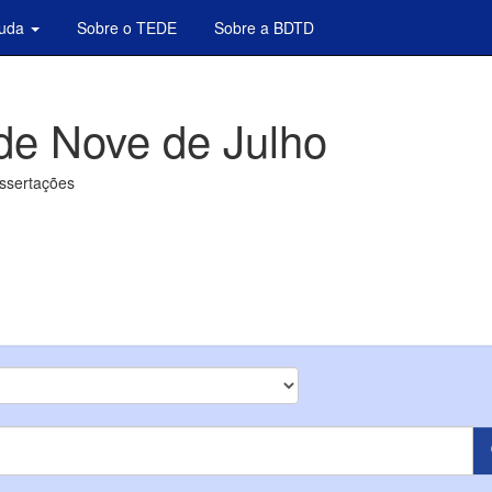
juda
Sobre o TEDE
Sobre a BDTD
de Nove de Julho
issertações