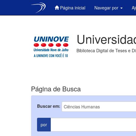
Página inicial
Navegar por
A
Skip
navigation
Universida
Biblioteca Digital de Teses e D
Página de Busca
Buscar em:
por