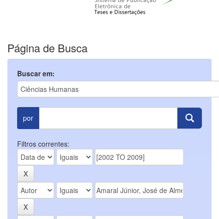
Página de Busca
Buscar em:
por
Filtros correntes: