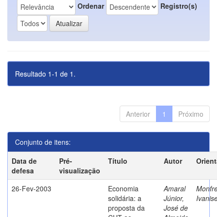
Ordenar
Registro(s)
Resultado 1-1 de 1.
Anterior
1
Próximo
Conjunto de itens:
Data de
Pré-
Título
Autor
Orien
defesa
visualização
26-Fev-2003
Economia
Amaral
Monfre
solidária: a
Júnior,
Ivanis
proposta da
José de