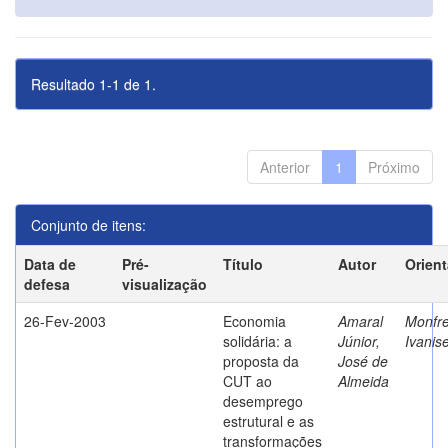
Resultado 1-1 de 1.
Anterior
1
Próximo
Conjunto de itens:
Data de
Pré-
Título
Autor
Orien
defesa
visualização
26-Fev-2003
Economia
Amaral
Monfre
solidária: a
Júnior,
Ivanis
proposta da
José de
CUT ao
Almeida
desemprego
estrutural e as
transformações