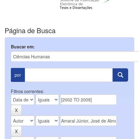
Página de Busca
Buscar em:
por
Filtros correntes: