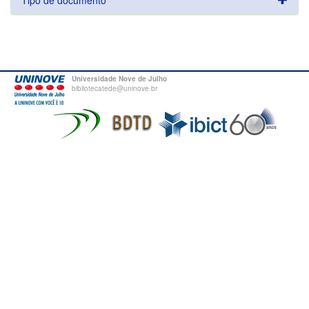
Tipo de documento
Universidade Nove de Julho
bibliotecatede@uninove.br