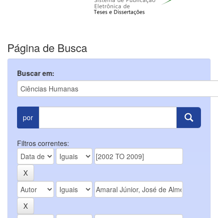
Página de Busca
Buscar em:
por
Filtros correntes: