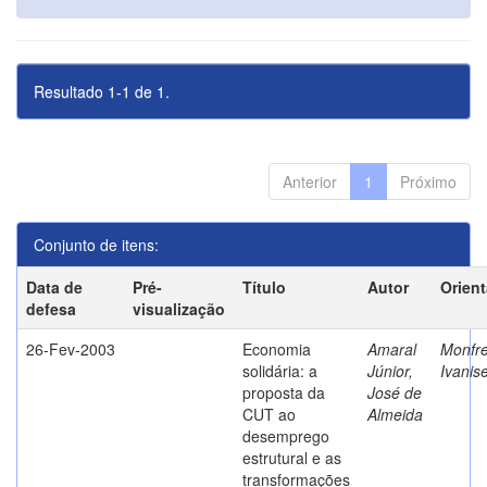
Resultado 1-1 de 1.
Anterior
1
Próximo
Conjunto de itens:
Data de
Pré-
Título
Autor
Orien
defesa
visualização
26-Fev-2003
Economia
Amaral
Monfre
solidária: a
Júnior,
Ivanis
proposta da
José de
CUT ao
Almeida
desemprego
estrutural e as
transformações