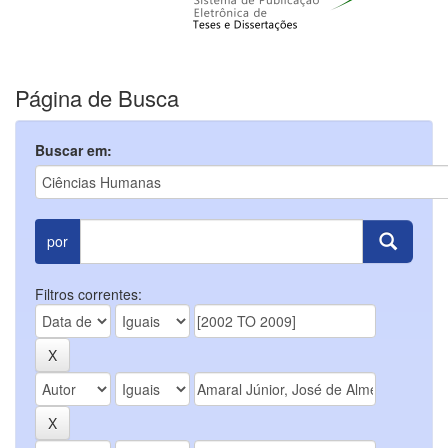
Página de Busca
Buscar em:
por
Filtros correntes: