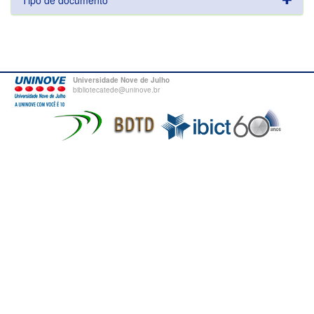
Tipo de documento
Universidade Nove de Julho
bibliotecatede@uninove.br