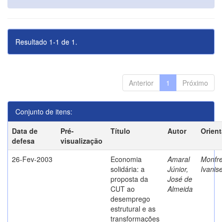
Resultado 1-1 de 1.
Anterior
1
Próximo
Conjunto de itens:
Data de
Pré-
Título
Autor
Orien
defesa
visualização
26-Fev-2003
Economia
Amaral
Monfre
solidária: a
Júnior,
Ivanis
proposta da
José de
CUT ao
Almeida
desemprego
estrutural e as
transformações