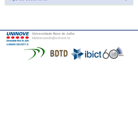
Universidade Nove de Julho
bibliotecatede@uninove.br