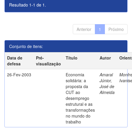
Resultado 1-1 de 1.
Anterior
1
Próximo
Conjunto de itens:
Data de
Pré-
Título
Autor
Orien
defesa
visualização
26-Fev-2003
Economia
Amaral
Monfre
solidária: a
Júnior,
Ivanis
proposta da
José de
CUT ao
Almeida
desemprego
estrutural e as
transformações
no mundo do
trabalho