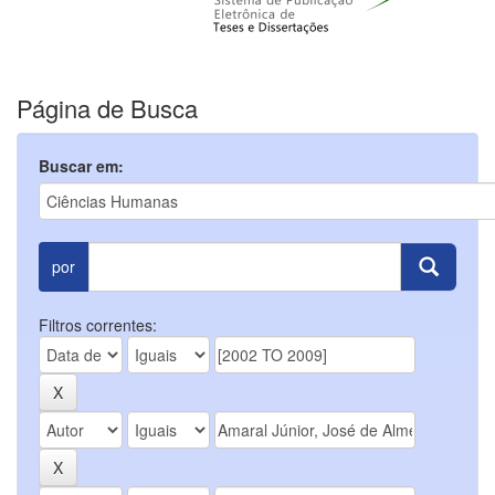
Página de Busca
Buscar em:
por
Filtros correntes: