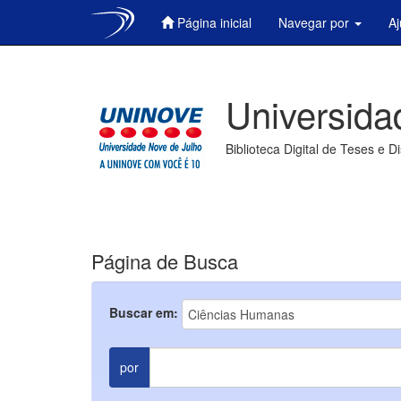
Página inicial
Navegar por
A
Skip
navigation
Universida
Biblioteca Digital de Teses e D
Página de Busca
Buscar em:
por