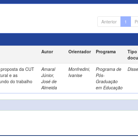
Anterior
1
P
Autor
Orientador
Programa
Tipo
doc
a proposta da CUT
Amaral
Monfredini,
Programa de
Diss
ural e as
Júnior,
Ivanise
Pós-
undo do trabalho
José de
Graduação
Almeida
em Educação