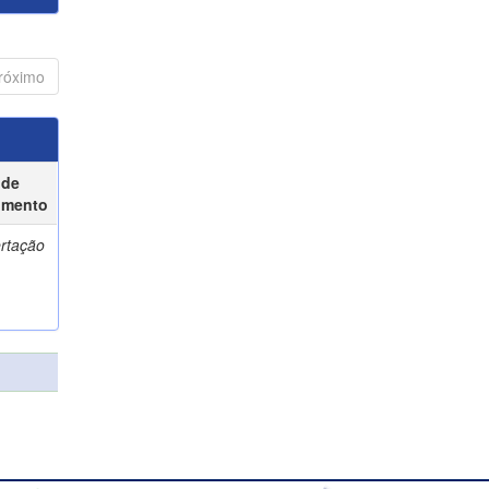
róximo
 de
umento
ertação