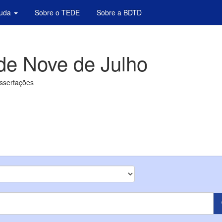
juda
Sobre o TEDE
Sobre a BDTD
de Nove de Julho
issertações