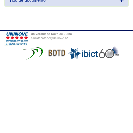
Tipo de documento
Universidade Nove de Julho
bibliotecatede@uninove.br