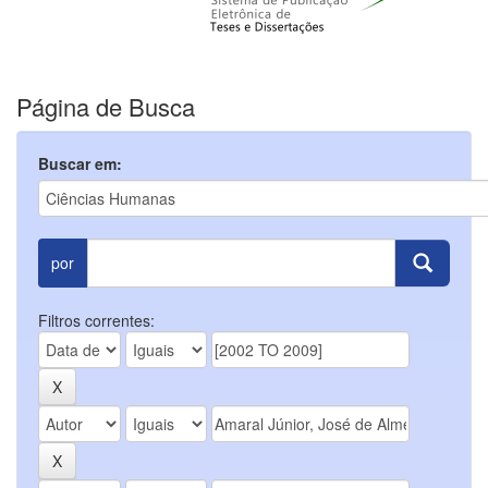
Página de Busca
Buscar em:
por
Filtros correntes: