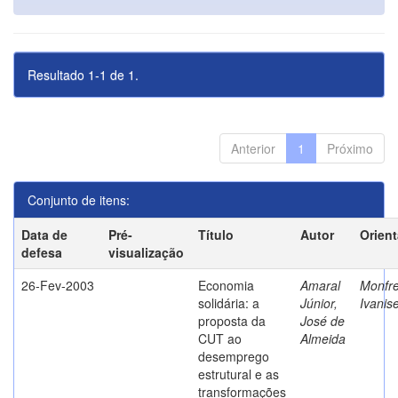
Resultado 1-1 de 1.
Anterior
1
Próximo
Conjunto de itens:
Data de
Pré-
Título
Autor
Orien
defesa
visualização
26-Fev-2003
Economia
Amaral
Monfre
solidária: a
Júnior,
Ivanis
proposta da
José de
CUT ao
Almeida
desemprego
estrutural e as
transformações