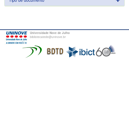
Tipo de documento
Universidade Nove de Julho
bibliotecatede@uninove.br