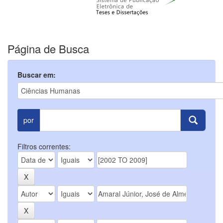
Página de Busca
Buscar em:
por
Filtros correntes: