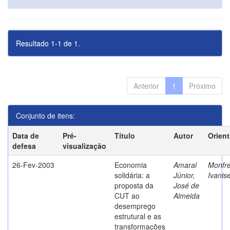
Resultado 1-1 de 1.
Anterior
1
Próximo
Conjunto de itens:
Data de
Pré-
Título
Autor
Orien
defesa
visualização
26-Fev-2003
Economia
Amaral
Monfre
solidária: a
Júnior,
Ivanis
proposta da
José de
CUT ao
Almeida
desemprego
estrutural e as
transformações