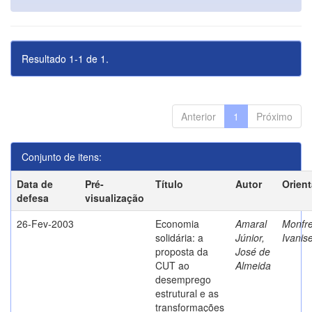
Resultado 1-1 de 1.
Anterior
1
Próximo
Conjunto de itens:
Data de
Pré-
Título
Autor
Orien
defesa
visualização
26-Fev-2003
Economia
Amaral
Monfre
solidária: a
Júnior,
Ivanis
proposta da
José de
CUT ao
Almeida
desemprego
estrutural e as
transformações