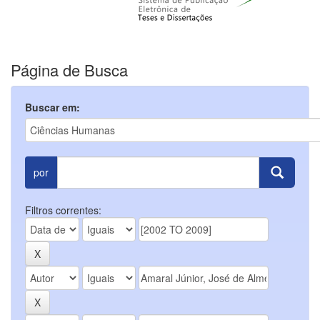
Página de Busca
Buscar em:
por
Filtros correntes: