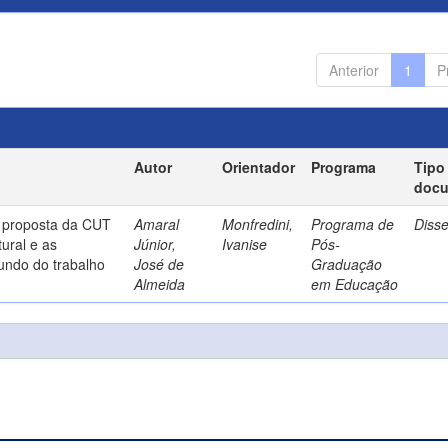
Anterior
1
P
Autor
Orientador
Programa
Tipo
doc
a proposta da CUT
Amaral
Monfredini,
Programa de
Diss
ural e as
Júnior,
Ivanise
Pós-
undo do trabalho
José de
Graduação
Almeida
em Educação