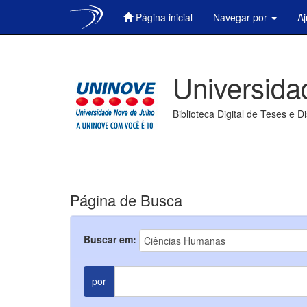
Página inicial
Navegar por
A
Skip
navigation
Universida
Biblioteca Digital de Teses e D
Página de Busca
Buscar em:
por