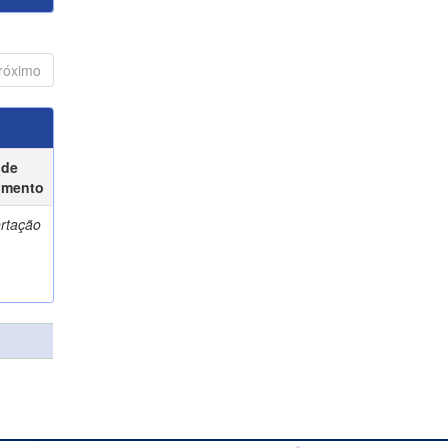
róximo
 de
umento
ertação