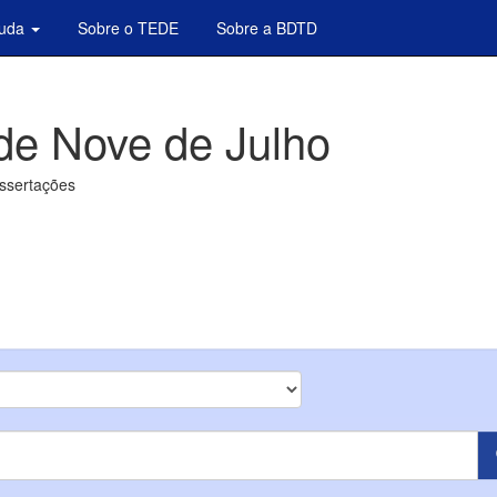
juda
Sobre o TEDE
Sobre a BDTD
de Nove de Julho
issertações