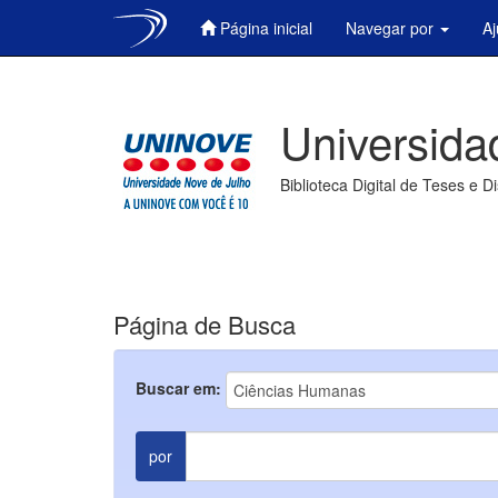
Página inicial
Navegar por
A
Skip
navigation
Universida
Biblioteca Digital de Teses e D
Página de Busca
Buscar em:
por