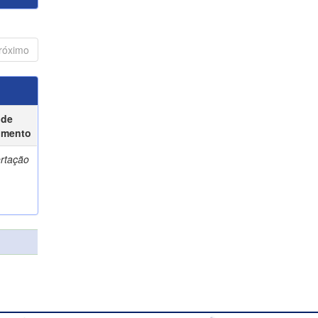
róximo
 de
umento
ertação