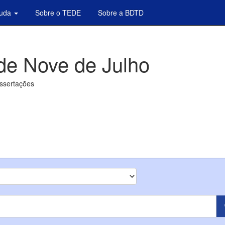
juda
Sobre o TEDE
Sobre a BDTD
de Nove de Julho
issertações