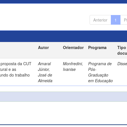
Anterior
1
P
Autor
Orientador
Programa
Tipo
doc
a proposta da CUT
Amaral
Monfredini,
Programa de
Diss
ural e as
Júnior,
Ivanise
Pós-
undo do trabalho
José de
Graduação
Almeida
em Educação