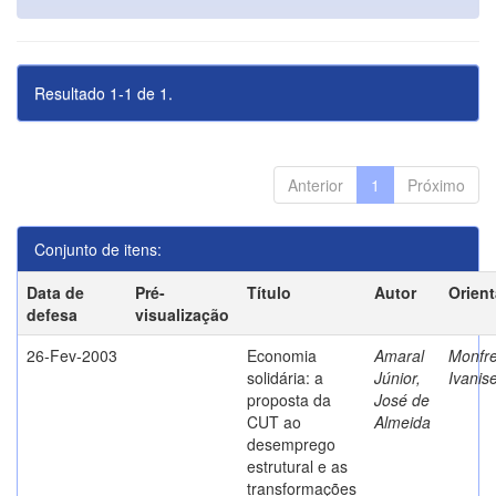
Resultado 1-1 de 1.
Anterior
1
Próximo
Conjunto de itens:
Data de
Pré-
Título
Autor
Orien
defesa
visualização
26-Fev-2003
Economia
Amaral
Monfre
solidária: a
Júnior,
Ivanis
proposta da
José de
CUT ao
Almeida
desemprego
estrutural e as
transformações