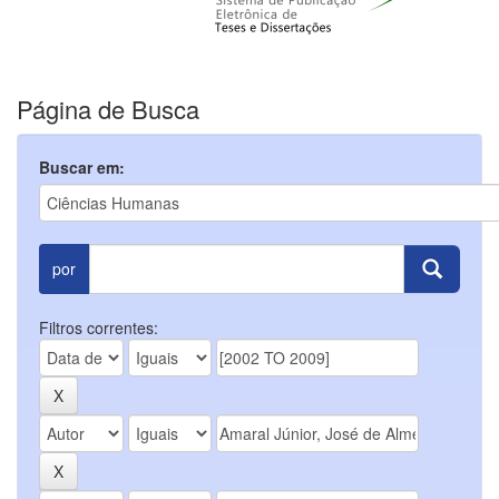
Página de Busca
Buscar em:
por
Filtros correntes: