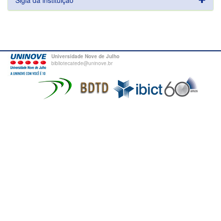
Sigla da instituição
Universidade Nove de Julho
bibliotecatede@uninove.br