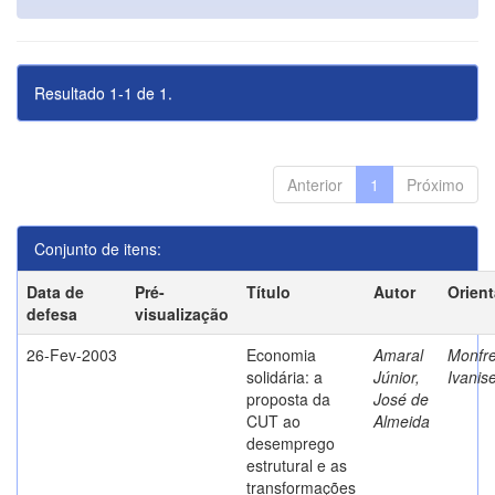
Resultado 1-1 de 1.
Anterior
1
Próximo
Conjunto de itens:
Data de
Pré-
Título
Autor
Orien
defesa
visualização
26-Fev-2003
Economia
Amaral
Monfre
solidária: a
Júnior,
Ivanis
proposta da
José de
CUT ao
Almeida
desemprego
estrutural e as
transformações