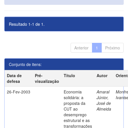
Resultado 1-1 de 1.
Anterior
1
Próximo
Conjunto de itens:
Data de
Pré-
Título
Autor
Orien
defesa
visualização
26-Fev-2003
Economia
Amaral
Monfre
solidária: a
Júnior,
Ivanis
proposta da
José de
CUT ao
Almeida
desemprego
estrutural e as
transformações