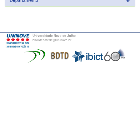
Departamento
Universidade Nove de Julho
bibliotecatede@uninove.br