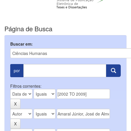
Página de Busca
Buscar em:
por
Filtros correntes: