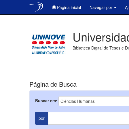
Página inicial
Navegar por
A
Skip
navigation
Universida
Biblioteca Digital de Teses e D
Página de Busca
Buscar em:
por