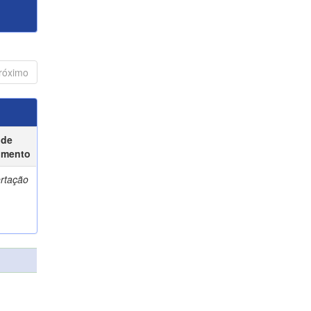
róximo
 de
umento
ertação