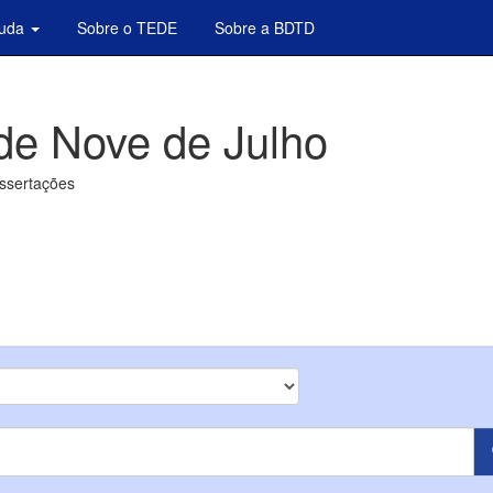
juda
Sobre o TEDE
Sobre a BDTD
de Nove de Julho
issertações