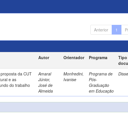
Anterior
1
P
Autor
Orientador
Programa
Tipo
doc
a proposta da CUT
Amaral
Monfredini,
Programa de
Diss
ural e as
Júnior,
Ivanise
Pós-
undo do trabalho
José de
Graduação
Almeida
em Educação