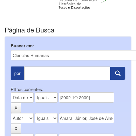
Página de Busca
Buscar em:
por
Filtros correntes: