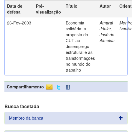
Data de
Pré-
Título
Autor
Orien
defesa
visualização
26-Fev-2003
Economia
Amaral
Monfre
solidária: a
Júnior,
Ivanis
proposta da
José de
CUT ao
Almeida
desemprego
estrutural e as
transformações
no mundo do
trabalho
Compartilhamento
Busca facetada
Membro da banca