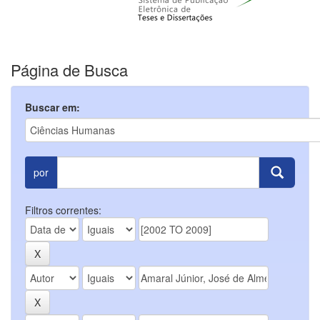
Página de Busca
Buscar em:
por
Filtros correntes: