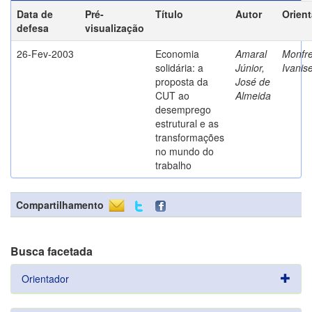
Data de
Pré-
Título
Autor
Orien
defesa
visualização
26-Fev-2003
Economia
Amaral
Monfre
solidária: a
Júnior,
Ivanis
proposta da
José de
CUT ao
Almeida
desemprego
estrutural e as
transformações
no mundo do
trabalho
Compartilhamento
Busca facetada
Orientador