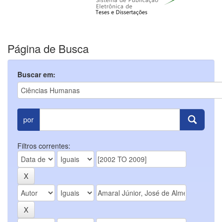
Página de Busca
Buscar em:
por
Filtros correntes: