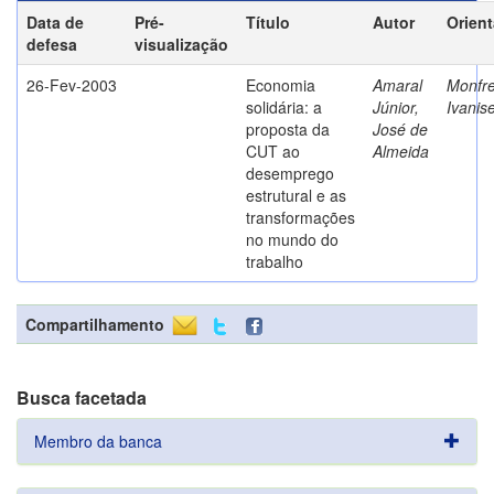
Data de
Pré-
Título
Autor
Orien
defesa
visualização
26-Fev-2003
Economia
Amaral
Monfre
solidária: a
Júnior,
Ivanis
proposta da
José de
CUT ao
Almeida
desemprego
estrutural e as
transformações
no mundo do
trabalho
Compartilhamento
Busca facetada
Membro da banca