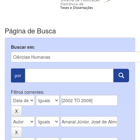
Página de Busca
Buscar em:
por
Filtros correntes: