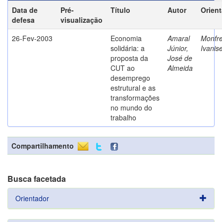
Data de
Pré-
Título
Autor
Orien
defesa
visualização
26-Fev-2003
Economia
Amaral
Monfre
solidária: a
Júnior,
Ivanis
proposta da
José de
CUT ao
Almeida
desemprego
estrutural e as
transformações
no mundo do
trabalho
Compartilhamento
Busca facetada
Orientador